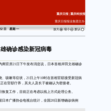
重庆日报
|
重庆科技报
重庆日报报业集团主办
 22 日 星期
一
放大
缩小
默认
文雄确诊感染新冠病毒
内阁官房21日下午发布消息说，日本首相岸田文雄确诊
、咳嗽等症状，21日上午10时在首相官邸接受新冠病
田正在官邸疗养，其夫人及长子被确认为密接者。
日恢复工作，目前正在考虑以线上方式处理公务。
日本广播协会电视台统计，全国20日新增确诊病例