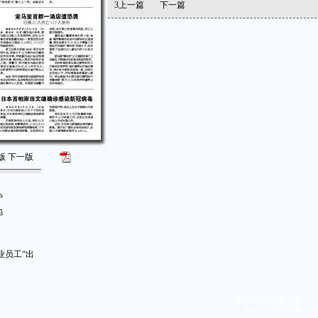
3
上一篇
下一篇
版
下一版
炉
地
业员工“出
重庆日报版权所有 未
地址：重庆市渝北区同茂