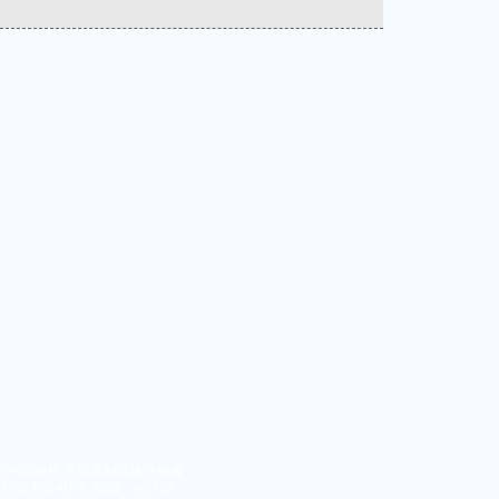
经书面授权 不得复制或建立镜像
大道416号 邮编：401120