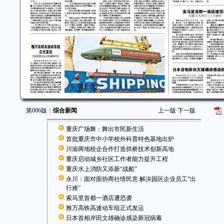
第006版：
综合新闻
上一版
下一版
重庆广场舞：舞出市民新生活
首批重庆市中小学校外科普特色基地出炉
川渝两地校企合作打造拱桥技术创新高地
重庆启动城乡社区工作者能力提升工程
重庆水上消防又添新“战船”
永川：面对面协商社情民意 解决园区企业员工“出
行难”
索马里首都一酒店遭恐袭
雅万高铁高速动车组正式发运
日本首相岸田文雄确诊感染新冠病毒