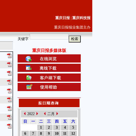
重庆日报
|
重庆科技报
重庆日报报业集团主办
关键字
重庆日报多媒体版
2022
二月
日
一
二
三
四
五
六
1
2
3
4
5
6
7
8
9
10
11
12