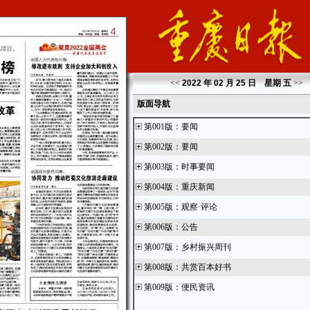
<<
2022 年 02 月 25 日 星期
五
>>
版面导航
第001版
：
要闻
第002版
：
要闻
第003版
：
时事要闻
第004版
：
重庆新闻
第005版
：
观察·评论
第006版
：
公告
第007版
：
乡村振兴周刊
第008版
：
共赏百本好书
第009版
：
便民资讯