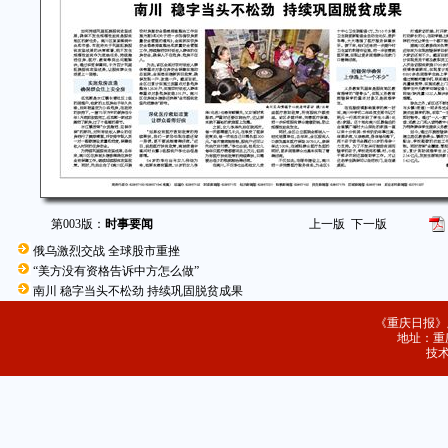
第003版：
时事要闻
上一版
下一版
俄乌激烈交战 全球股市重挫
“美方没有资格告诉中方怎么做”
南川 稳字当头不松劲 持续巩固脱贫成果
《重庆日报》
地址：重庆
技