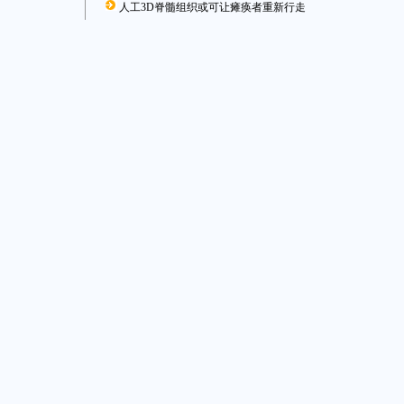
人工3D脊髓组织或可让瘫痪者重新行走