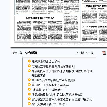
第007版：
综合新闻
上一版
下一版
谷爱凌上演超级大逆转
美方应立即撤销有关对台军售计划
春节期间全国疫情防控形势如何 如何做好春运返
程防疫工作
重庆6位疾控专家奔赴广西百色抗疫
重庆健儿王强亮相北京冬奥会
“冰墩墩”为何“一墩难求”
拜登威胁终结“北溪-2” 朔尔茨始终没松口
法官裁定美国空军为教堂枪击案赔偿逾2.3亿美元
黔江真抓实干赛出“千里马”