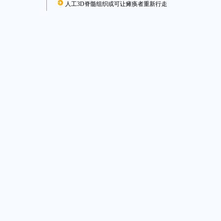
人工3D脊髓组织或可让瘫痪者重新行走