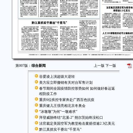
第007版：
综合新闻
上一版
下一版
谷爱凌上演超级大逆转
美方应立即撤销有关对台军售计划
春节期间全国疫情防控形势如何 如何做好春运返
程防疫工作
重庆6位疾控专家奔赴广西百色抗疫
重庆健儿王强亮相北京冬奥会
“冰墩墩”为何“一墩难求”
拜登威胁终结“北溪-2” 朔尔茨始终没松口
法官裁定美国空军为教堂枪击案赔偿逾2.3亿美元
黔江真抓实干赛出“千里马”