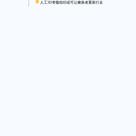
人工3D脊髓组织或可让瘫痪者重新行走