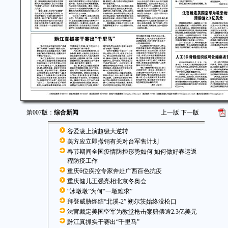
第007版：
综合新闻
上一版
下一版
谷爱凌上演超级大逆转
美方应立即撤销有关对台军售计划
春节期间全国疫情防控形势如何 如何做好春运返
程防疫工作
重庆6位疾控专家奔赴广西百色抗疫
重庆健儿王强亮相北京冬奥会
“冰墩墩”为何“一墩难求”
拜登威胁终结“北溪-2” 朔尔茨始终没松口
法官裁定美国空军为教堂枪击案赔偿逾2.3亿美元
黔江真抓实干赛出“千里马”