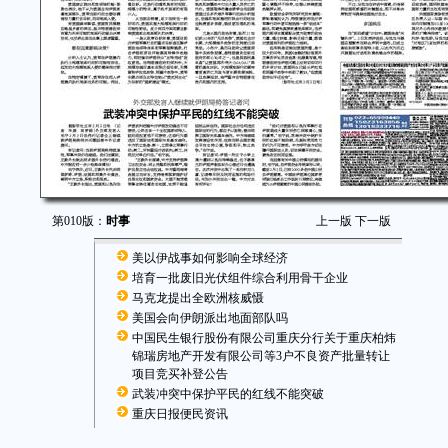
第010版：
时事
上一版
下一版
美以伊战事如何影响全球经济
培育一批废旧光伏组件综合利用骨干企业
马克龙提出全欧洲核威慑
美国会向伊朗派出地面部队吗
中国民生银行股份有限公司重庆分行关于重庆柏炜
锦瑞房地产开发有限公司等3户不良资产批量转让
项目竞买补登公告
武装冲突中保护平民的红线不能突破
重庆日报便民资讯