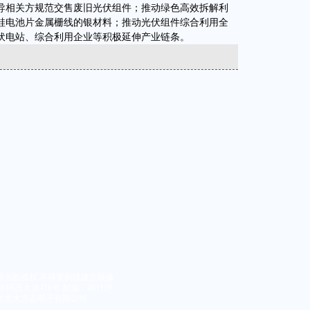
导相关方规范交售废旧光伏组件；推动绿色高效拆解利
硅电池片金属栅线的银材料；推动光伏组件综合利用全
伏电站、综合利用企业等积极延伸产业链条。
经书面授权 不得复制或建立镜像
同茂大道416号 邮编：401120
京北大方正电子有限公司