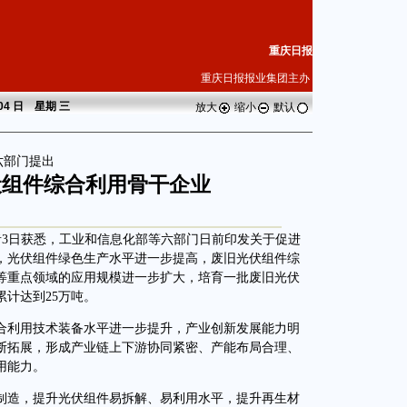
重庆日报
重庆日报报业集团主办
 04 日 星期
三
放大
缩小
默认
六部门提出
伏组件综合利用骨干企业
者3日获悉，工业和信息化部等六部门日前印发关于促进
年，光伏组件绿色生产水平进一步提高，废旧光伏组件综
等重点领域的应用规模进一步扩大，培育一批废旧光伏
计达到25万吨。
合利用技术装备水平进一步提升，产业创新发展能力明
断拓展，形成产业链上下游协同紧密、产能布局合理、
用能力。
造，提升光伏组件易拆解、易利用水平，提升再生材