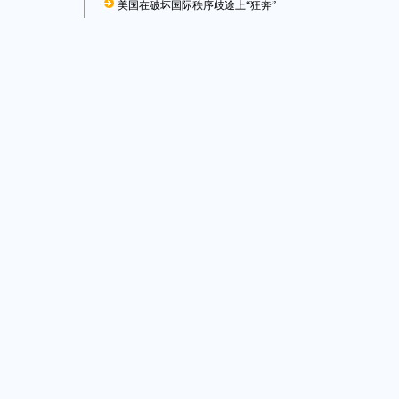
美国在破坏国际秩序歧途上“狂奔”