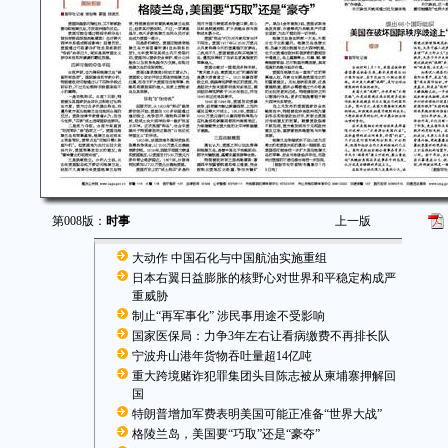
第008版：
时事
上一版
大动作 中国石化与中国航油实施重组
日本右翼日益膨胀的核野心对世界和平稳定构成严
重威胁
制止“再军事化” 涉民事用途不受影响
国家医保局：力争3年左右让看病缴费不再排长队
宁波舟山港年货物吞吐量超14亿吨
重大跨境赌诈犯罪集团头目陈志被从柬埔寨押解回
国
特朗普增加军费表明美国可能正准备“世界大战”
格陵兰岛，美国要“巧取”还是“豪夺”