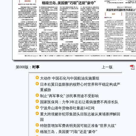
第008版：
时事
上一版
大动作 中国石化与中国航油实施重组
日本右翼日益膨胀的核野心对世界和平稳定构成严
重威胁
制止“再军事化” 涉民事用途不受影响
国家医保局：力争3年左右让看病缴费不再排长队
宁波舟山港年货物吞吐量超14亿吨
重大跨境赌诈犯罪集团头目陈志被从柬埔寨押解回
国
特朗普增加军费表明美国可能正准备“世界大战”
格陵兰岛，美国要“巧取”还是“豪夺”