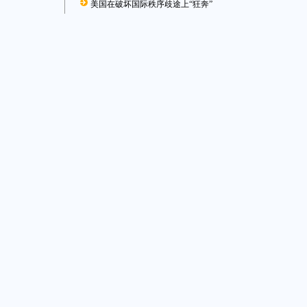
美国在破坏国际秩序歧途上“狂奔”