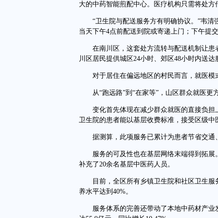
大的中药智能煎配中心。医疗机构只需将处方
“卫生院与配送服务方有明确协议。”韦清强
当天下午4点前配送到院或寄递上门；下午提交
在南川区，这套处方流转与配送机制让患者候
川区居民提供城区24小时、郊区48小时内送
对于居住在偏远地区的村民而言，就医模式已
从“跑远路”到“在家等”，山区群众就医更
变化首先体现在减少群众就医的直接负担上
卫生院的患者能以基层收费标准，接受区级中
据测算，此项服务已累计为患者节省交通、食
服务的可及性也在基层网络末端得到拓展。2
补充了20余名基层中医药人员。
目前，全区所有乡镇卫生院和社区卫生服务
养水平达到40%。
服务体系的完善还带动了本地中药材产业发展。