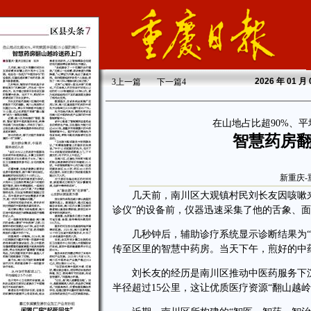
2026
年 01 月
3
上一篇
下一篇
4
在山地占比超90%、平
智慧药房
新重庆-
几天前，南川区大观镇村民刘长友因咳嗽来
诊仪”的设备前，仪器迅速采集了他的舌象、
几秒钟后，辅助诊疗系统显示诊断结果为“风
传至区里的智慧中药房。当天下午，煎好的中
刘长友的经历是南川区推动中医药服务下沉的
半径超过15公里，这让优质医疗资源“翻山越