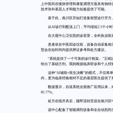
上中医药在慢病管理和康复调理方面具有独特
技术弥补基层人才和能力短板提供了可能。
基于此，南川区开始打造集智慧诊疗开方、
从AI诊疗到配送上门，平均缩短2.5个小时
在大观中心卫生院的诊室里，全科执业医师
患者坐在中医四诊仪前，设备自动采集相关
型会在短时间内提供辨证参考和处方建议。
“系统提供了一个可靠的诊疗框架。”王斌以
给出了基础方剂。我则根据临床听诊和个人经
这种“AI辅助+医生决断”的模式，不仅将单
内，更为临床经验相对不足的基层医生提供了
数据显示，自该系统全面推广应用以来，南川
85.77%。
处方在线开具后，随即流转至设在南川区中
该中心配备了智能调剂设备和全自动煎药生产