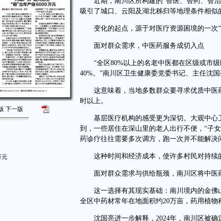
近期，南川区所构建的“智医、智药、智治”
吸引了城口、云阳及湖北秭归等地理条件相似
变化的起点，源于对医疗资源困境的一次“
面对群众需求，中医药服务成切入点
“全区80%以上的名老中医都在区级或市级
40%。”南川区卫生健康委党委书记、主任沈
这意味着，当地多数群众要寻求优质中医药
时以上。
版
下一版
基层医疗机构的感受更为深切。大观中心卫
到，一些居住在深山里的老人出行不便，“子
药诊疗往往需要多次调方，跑一次并不能解决
这种时间和经济成本，使许多村民对持续的
万元
面对群众需求与供给瓶颈，南川区将中医药
这一选择有其现实基础：南川境内的金佛山素
全区中药材常年在地面积约20万亩，药用植物
沈国亮进一步解释，2024年，南川区被确