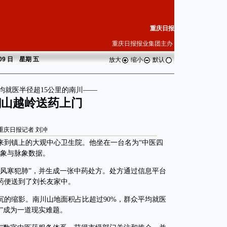
重庆日报
重庆日报报业集团主办
 09 日 星期
五
放大
缩小
默认
均就医半径超15公里的南川——
翻山越岭送药上门
重庆日报记者 刘冲
到镇上的大观中心卫生院。他坐在一台名为“中医四
面象与脉象数据。
寒犯肺”，并生成一张中药处方。处方通过信息平台
药便送到了刘长友家中。
缩影。南川山地面积占比超过90%，群众平均就医
岭”成为一道现实难题。