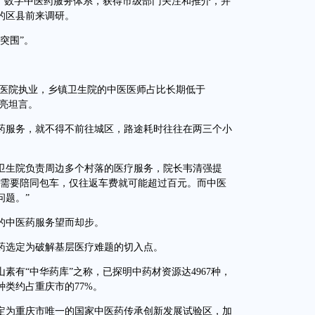
数字中医药服务体系，获得市级部门关注和推介，并
的区县前来调研。
突围”。
医院执业，乡镇卫生院的中医医师占比长期低于
国亮坦言。
服务，就不得不前往城区，路途耗时往往在两三个小
生院负责周边多个村落的医疗服务，院长韦清强提
女需要陪同包车，仅往返车费就可能超过百元。而中医
问题。”
中医药服务望而却步。
选定为破解基层医疗难题的切入点。
有“中华药库”之称，已探明中药材资源达4967种，
种类约占重庆市的77%。
定为重庆市唯一的国家中医药传承创新发展试验区，加