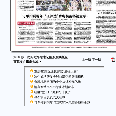
第003版：
把习近平总书记的殷殷嘱托全
上一版
下一版
面落实在重庆大地上
重庆8D路况练就智驾“最强大脑”
渝企成功研发全球首部空间智能相机
金融机构组团为企业放贷2026亿元
渝富智造“6213”行动计划发布
社区“微工厂”冲刺“开门红”
41个项目惠及六大领域
订单排到明年 “江津造”水电装备畅销全球