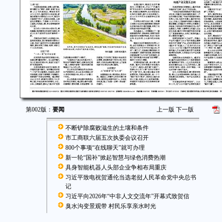
第002版：
要闻
上一版
下一版
不断铲除腐败滋生的土壤和条件
市工商联六届五次执委会议召开
800个事项“在线聊天”就可办理
新一轮“国补”掀起智慧与绿色消费热潮
具身智能机器人头部企业争相布局重庆
习近平致电祝贺通伦当选老挝人民革命党中央总书
记
习近平向2026年“中非人文交流年”开幕式致贺信
臭水沟变景观带 村民乐享亲水时光