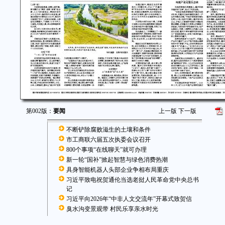
第002版：
要闻
上一版
下一版
不断铲除腐败滋生的土壤和条件
市工商联六届五次执委会议召开
800个事项“在线聊天”就可办理
新一轮“国补”掀起智慧与绿色消费热潮
具身智能机器人头部企业争相布局重庆
习近平致电祝贺通伦当选老挝人民革命党中央总书
记
习近平向2026年“中非人文交流年”开幕式致贺信
臭水沟变景观带 村民乐享亲水时光