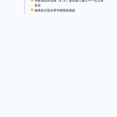
市政协召开党组（扩大）会议暨六届七十一次主席
会议
福寿岩大型水库可研报告获批