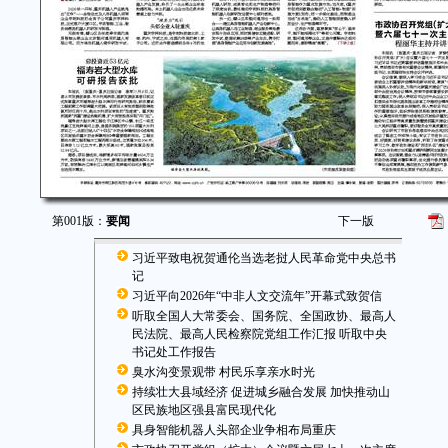
第001版：
要闻
下一版
习近平致电祝贺通伦当选老挝人民革命党中央总书
记
习近平向2026年“中非人文交流年”开幕式致贺信
听取全国人大常委会、国务院、全国政协、最高人
民法院、最高人民检察院党组工作汇报 听取中央
书记处工作报告
臭水沟变景观带 村民乐享亲水时光
持续壮大县域经济 促进城乡融合发展 加快推动山
区民族地区强县富民现代化
具身智能机器人头部企业争相布局重庆