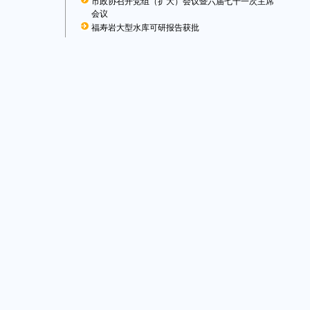
市政协召开党组（扩大）会议暨六届七十一次主席
会议
福寿岩大型水库可研报告获批