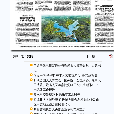
第001版：
要闻
下一版
习近平致电祝贺通伦当选老挝人民革命党中央总书
记
习近平向2026年“中非人文交流年”开幕式致贺信
听取全国人大常委会、国务院、全国政协、最高人
民法院、最高人民检察院党组工作汇报 听取中央
书记处工作报告
臭水沟变景观带 村民乐享亲水时光
持续壮大县域经济 促进城乡融合发展 加快推动山
区民族地区强县富民现代化
具身智能机器人头部企业争相布局重庆