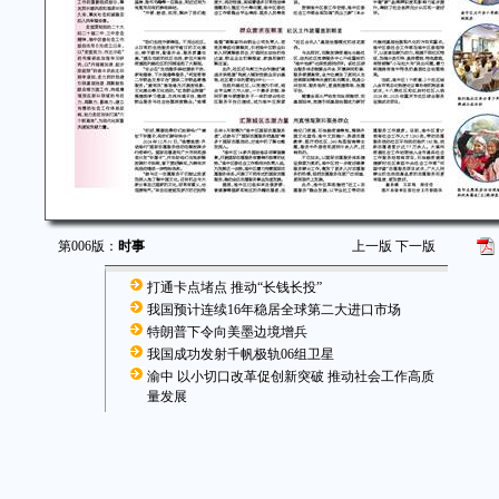
第006版：
时事
上一版
下一版
打通卡点堵点 推动“长钱长投”
我国预计连续16年稳居全球第二大进口市场
特朗普下令向美墨边境增兵
我国成功发射千帆极轨06组卫星
渝中 以小切口改革促创新突破 推动社会工作高质
量发展