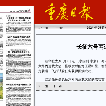
2024
年 05 月
3
上一篇
下一篇
4
长征六号丙
新华社太原5月7日电 （李国利 李宸）5月7
六号丙运载火箭，搭载发射的海王星01星、智
定轨道，飞行试验任务获得圆满成功。
这次任务是长征六号丙运载火箭的成功首飞，
3
上一篇
下一篇