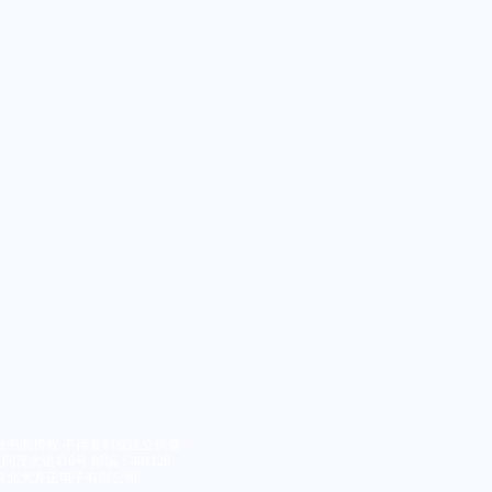
经书面授权 不得复制或建立镜像
大道416号 邮编：401120
京北大方正电子有限公司