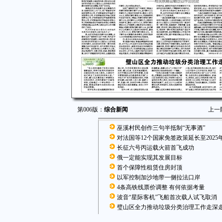
第006版：
综合新闻
上一
巫溪村民创作三句半抵制“无事酒”
对法国等12个国家免签政策延长至2025年
长征六号丙运载火箭首飞成功
俄一定能实现其发展目标
首个保障性租赁住房封顶
以军控制加沙地带一侧拉法口岸
4条高铁线票价调整 有何依据考量
波音“星际客机”飞船首次载人试飞取消
璧山区全力推动垃圾分类治理工作走深