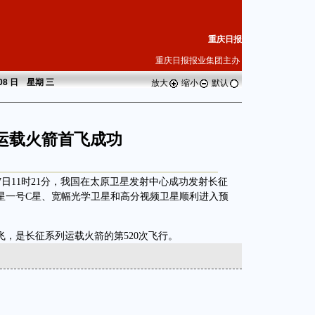
重庆日报
重庆日报报业集团主办
 08 日 星期
三
放大
缩小
默认
运载火箭首飞成功
日11时21分，我国在太原卫星发射中心成功发射长征
星一号C星、宽幅光学卫星和高分视频卫星顺利进入预
是长征系列运载火箭的第520次飞行。