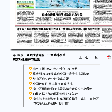
第004版：
全面推动党的二十大精神在重
上一版
下一版
庆落地生根开花结果
奉节主播“葱花”年均带货1200万元
重庆到2025年将建成全国一流千兆光网城市
璧山区成立产业链党建联盟
全国放鱼日 五城首次联动放流
渝中区用颗粒物激光雷达精准定位空气污染点
仙桃数据谷第四届投融资沙龙举行
渝北与上海新微科技集团再度携手共建长三角地区
与成渝地区科创协同共同体