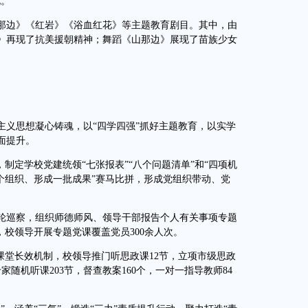
说。
边》《红岩》《浴血红花》等主题教育剧目。其中，由
》再现了抗美援朝精神；舞蹈《山那边》展现了苗族少女
义思想凝心铸魂，以“四学四强”抓好主题教育，以实学
面提升。
定学校党建统领“七张报表”“八个问题清单”和“四项机
个组织、形成一批成果”赛马比拼，形成党组织带动、党
轮巡察，组织师德师风、领导干部报告个人有关事项专题
，校领导开展专题党课覆盖党员300余人次。
堂长效机制，校领导推门听思政课12节，立项市级思政
随机听课203节，督查教案160个，一对一指导教师84