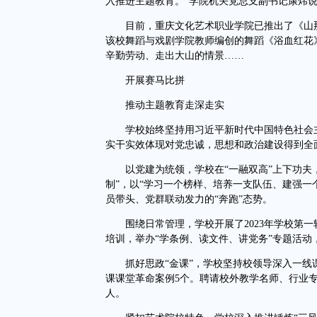
入推进主题教育。”学院机关党总支副书记康炜
目前，重庆文化艺术职业学院已推出了《山那
该校舞蹈与戏剧学院教师编创的舞蹈《浴血红花
辛勤劳动、走出大山的情景……
开展赛马比拼
推动主题教育走深走实
学校始终坚持用习近平新时代中国特色社会主
实干实效体现对党忠诚，思想和政治建设得到全
以党建为统领，学校在“一融双高”上下功夫，制
制”，以“学习一个榜样、培养一支队伍、建强一
员带头、党群联动发力的“奔跑”态势。
围绕日常管理，学校开展了2023年学校第一
培训，举办“学条例、读文件、讲党务”专题活动
抓好思政“金课”，学校坚持校领导深入一线课
课课堂革命案例5个。聘请校外教学名师、行业专家
人。