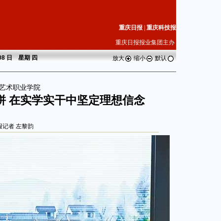
重庆日报
|
重庆科技报
重庆日报报业集团主办
 08 日 星期
四
放大
缩小
默认
艺术职业学院
拼 在实学实干中坚定理想信念
报记者 左黎韵