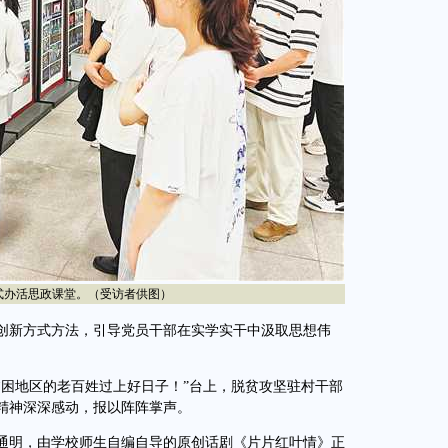
办活思政课堂。（受访者供图）
创新方式方法，引导党员干部在实学实干中汲取思想伟
困地区的老百姓过上好日子！”台上，脱贫攻坚驻村干部
精神深深感动，报以阵阵掌声。
通明，由学校师生自编自导的原创话剧《片片红叶情》正