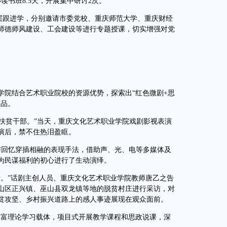
读书班8.5天，开展集中研讨2次。
层跟进学，分别邀请市委党校、重庆师范大学、重庆财经
师德师风建设、工会建设等进行专题授课，切实增强对党
院结合艺术职业院校的资源优势，探索出“红色微剧+思
作品。
扶贫干部。”当天，重庆文化艺术职业学院戏剧影视表演
演后，禁不住热泪盈眶。
回忆穿插相融的表现手法，借助声、光、电等多媒体及
为民谋福利的初心进行了生动演绎。
。”话剧主创人员、重庆文化艺术职业学院教师唐乙之告
山区正兴镇、巫山县双龙镇等地的脱贫村庄进行采访，对
贫攻坚、乡村振兴道路上的感人事迹展现在观众面前。
富理论学习载体，项目式开展教学课程和思政说课，深