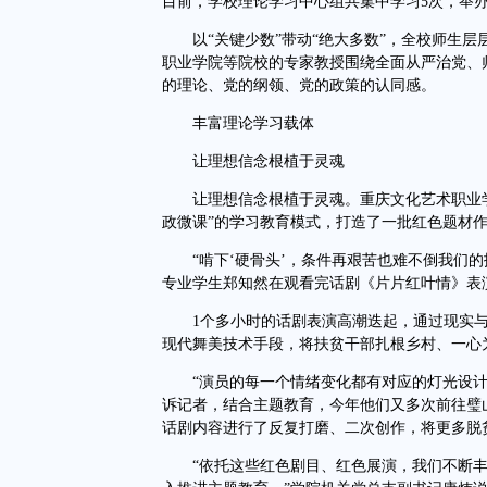
目前，学校理论学习中心组共集中学习5次，举办
以“关键少数”带动“绝大多数”，全校师生层
职业学院等院校的专家教授围绕全面从严治党、
的理论、党的纲领、党的政策的认同感。
丰富理论学习载体
让理想信念根植于灵魂
让理想信念根植于灵魂。重庆文化艺术职业学
政微课”的学习教育模式，打造了一批红色题材
“啃下‘硬骨头’，条件再艰苦也难不倒我们的
专业学生郑知然在观看完话剧《片片红叶情》表
1个多小时的话剧表演高潮迭起，通过现实与
现代舞美技术手段，将扶贫干部扎根乡村、一心
“演员的每一个情绪变化都有对应的灯光设计
诉记者，结合主题教育，今年他们又多次前往璧
话剧内容进行了反复打磨、二次创作，将更多脱
“依托这些红色剧目、红色展演，我们不断丰