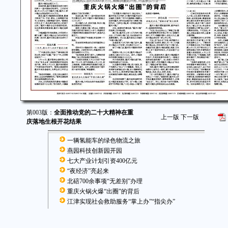
第003版：
全面推动党的二十大精神在重
上一版
下一版
庆落地生根开花结果
一辆氢能车的绿色物流之旅
燕园科技创新园开园
七大产业计划引资400亿元
“夜经济”亮起来
北碚700余事项“无差别”办理
重庆火锅火爆“出圈”的背后
江津实现社会救助服务“掌上办”“指尖办”