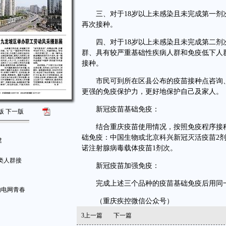
三、对于18岁以上未感染且未完成第一剂次
再次接种。
四、对于18岁以上未感染且未完成第二剂
群、具有较严重基础性疾病人群和免疫低下人
接种。
市民可到所在区县公布的疫苗接种点咨询、
更强的免疫保护力，更好地保护自己及家人。
新冠疫苗基础免疫：
版
下一版
结合重庆疫苗使用情况，按照免疫程序接种
础免疫：中国生物或北京科兴新冠灭活疫苗2剂
建
诺注射腺病毒载体疫苗1剂次。
类人群接
新冠疫苗加强免疫：
完成上述三个品种的疫苗基础免疫后用同一
的电网青春
（重庆疾控微信公众号）
3
上一篇
下一篇