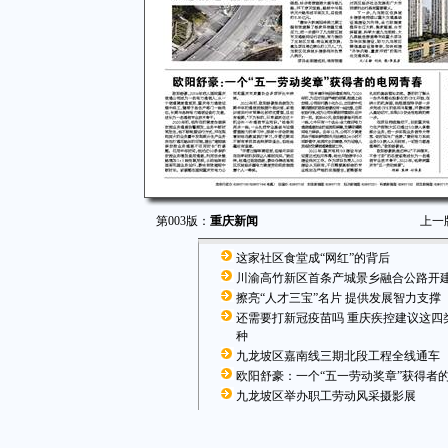
第003版：
重庆新闻
上一
这家社区食堂成“网红”的背后
川渝高竹新区首条产城景乡融合公路开
擦亮“人才三宝”名片 提供发展智力支撑
还需要打新冠疫苗吗 重庆疾控建议这四
种
九龙坡区嘉南线三期北段工程全线通车
欧阳舒豪：一个“五一劳动奖章”获得者
九龙坡区举办职工劳动风采摄影展