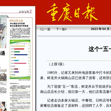
2023
年 04 月
3
上一篇
下一篇
4
这个“五
（上接1版）
19时许，记者又来到外地游客集中打卡的
鼻。鲜龙井火锅南山店已坐满了游客，还有部
为了迎接“五一”客流，鲜龙井从节前就开始
南山店店长介绍，假日第一天，他们店客流量增
记者走访多家火锅店、中餐馆、日料店等餐
家餐饮店都备足了原材料，还招聘了人手，应