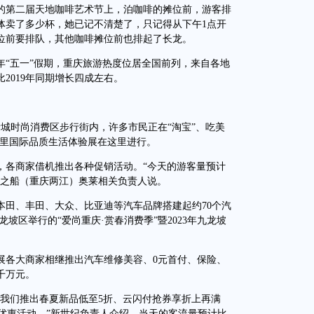
第二届天地咖啡艺术节上，泊咖啡的摊位前，游客排
体卖了多少杯，她已记不清楚了，只记得从下午1点开
位前要排队，其他咖啡摊位前也排起了长龙。
五一”假期，重庆旅游热度位居全国前列，来自各地
2019年同期增长四成左右。
城时尚消费区步行街内，许多市民正在“淘宝”、吃美
公里国际品质生活体验展在这里进行。
各商家借机推出各种促销活动。“今天的游客量预计
砂之船（重庆两江）奥莱相关负责人说。
田、丰田、大众、比亚迪等汽车品牌搭建起约70个汽
坡区举行的“爱尚重庆·赏春消费季”暨2023年九龙坡
各大商家相继推出汽车维修美容、0元首付、保险、
千万元。
我们推出春夏新品低至5折、云闪付抢券享折上再满
超值优惠活动。”新世纪负责人介绍，当天的客流量预计比