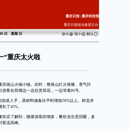
重庆日报
|
重庆科技报
重庆日报报业集团主办
 30 日 星期
日
放大
缩小
默认
一”重庆太火啦
重庆南山火锅小镇。此时，整座山灯火璀璨，香气扑
分游客在荷塘边一边欣赏荷花，一边等着叫号。
加派人手，原材料储备比平时增加50%以上。鲜龙井
长了45%。
饮店了解到，随着游客的增多，餐饮业生意回暖，多
对客流高峰。