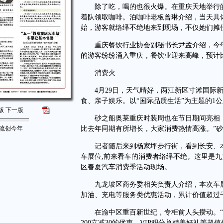
除了吃，喝的也很火爆。在重庆天地举行的
着队领取咖啡。泊咖啡老板曾琳介绍，当天具
始，游客就络绎不绝地来到现场，不仅她们摊
重庆餐饮行业协会副秘书长尹孟介绍，今年“
的游客纷纷涌入重庆，餐饮业迎来高峰，预计比
消费火
4月29日，天气晴好，两江新区寸滩国际新
食、亲子娱乐。以“国际品质生活”为主题的1
版
下一版
砂之船奥莱重庆时装周也在节日期间亮相，
客流创今年
比去年同期有所增长，大家消费热情高涨。”
记者随后来到杨家坪步行街，看到长安、本
车展位,前来看车的消费者络绎不绝。这里是九龙
区春夏汽车消费季活动现场。
九龙坡区商务委相关负责人介绍，本次车展
加油、充电等服务类优惠活动，累计价值超过
在渝中区重百新世纪，专柜前人头攒动。“
200立减30的优惠、VIP积分兑精美好礼等