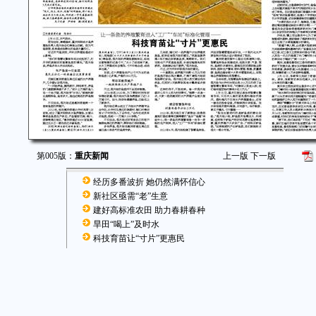
第005版：
重庆新闻
上一版
下一版
经历多番波折 她仍然满怀信心
新社区亟需“老”生意
建好高标准农田 助力春耕春种
旱田“喝上”及时水
科技育苗让“寸片”更惠民