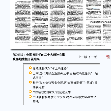
第003版：
全面推动党的二十大精神在重
上一版
下一版
庆落地生根开花结果
嘉陵江将成为“水上高速路”
巴南 迭代升级企业服务云平台 精准高效提供“一站
式服务”
长寿 政协会议预备会现场“渝事好商量”主题MV首
播获点赞
“智能视觉国家队”就是这么牛
中润新材料两度追加投资 建设全球最大NMP生产
基地