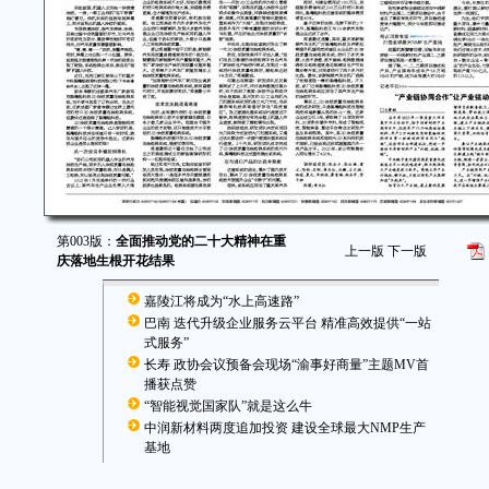
第003版：
全面推动党的二十大精神在重
上一版
下一版
庆落地生根开花结果
嘉陵江将成为“水上高速路”
巴南 迭代升级企业服务云平台 精准高效提供“一站
式服务”
长寿 政协会议预备会现场“渝事好商量”主题MV首
播获点赞
“智能视觉国家队”就是这么牛
中润新材料两度追加投资 建设全球最大NMP生产
基地