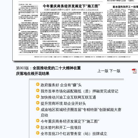
第003版：
全面推动党的二十大精神在重
上一版
下一版
庆落地生根开花结果
政府服务好 企业有“赚”头
我市首单市场化碳配额抵（质）押融资完成登记
加快推动川渝工业互联网互联互通
提升营商环境 助企业开好头
成渝地区双城经济圈首届“专精特新”创新赋能大赛
启动
今年重庆商务经济发展定下“施工图”
彭水签约和开工一批项目
全市首批23个红岩警务室（站）挂牌成立