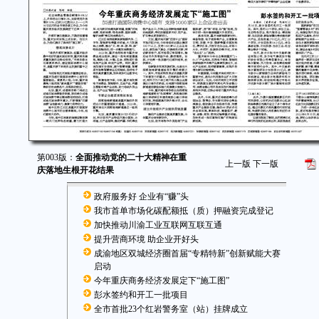
第003版：
全面推动党的二十大精神在重
上一版
下一版
庆落地生根开花结果
政府服务好 企业有“赚”头
我市首单市场化碳配额抵（质）押融资完成登记
加快推动川渝工业互联网互联互通
提升营商环境 助企业开好头
成渝地区双城经济圈首届“专精特新”创新赋能大赛
启动
今年重庆商务经济发展定下“施工图”
彭水签约和开工一批项目
全市首批23个红岩警务室（站）挂牌成立