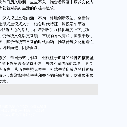
统节日历久弥新、生生不息，饱含着深邃丰厚的文化内
承载着对美好生活的向往与追求。
深入挖掘文化内涵，不拘一格地创新表达、创新传
重形式重仪式入手，结合时代特征，深挖端午节这
一些贴近人心的活动，在增强吸引力和参与度上下足功
，使传统文化以更新颖、直观的方式亮相，寓教于乐，
求，赋予传统节日新的时代内涵，推动传统文化创造性
，因时而进、因势而新。
乡。节日形式可创新，但根植于血脉的精神内核要坚
端午节不仅蕴含着发奋图强、自强不息的深刻寓意，更是
溯历史，从历史中照见未来，将端午节所蕴含的精神价
情怀，凝聚起持续拼搏和奋斗的磅礴力量，这是传承传
要求。
经书面授权 不得复制或建立镜像
大道416号 邮编：401120
京北大方正电子有限公司