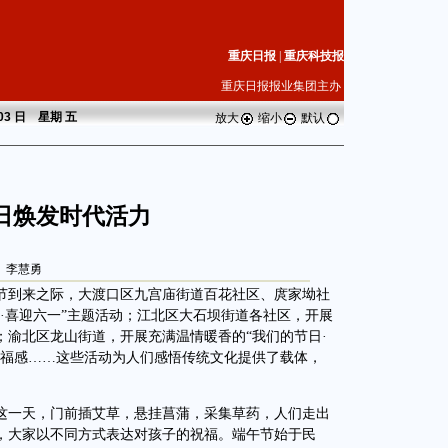
重庆日报
|
重庆科技报
重庆日报报业集团主办
 03 日 星期
五
放大
缩小
默认
日焕发时代活力
李慧勇
到来之际，大渡口区九宫庙街道百花社区、庹家坳社
·喜迎六一”主题活动；江北区大石坝街道各社区，开展
；渝北区龙山街道，开展充满温情暖香的“我们的节日·
幸福感……这些活动为人们感悟传统文化提供了载体，
一天，门前插艾草，悬挂菖蒲，采集草药，人们走出
，大家以不同方式表达对孩子的祝福。端午节始于民