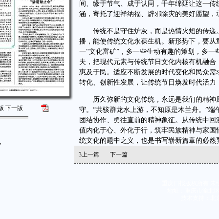
间、缘于节气、成于认同，千年绵延让这一传
涵，寄托了迎祥纳福、辟邪除灾的美好愿望，
传统不是守住炉灰，而是热情火焰的传递。
播，能使传统文化永葆生机。新形势下，要从
一“文化富矿”，多一些生动有趣的策划，多
夫，把现代元素与传统节日文化内核有机融合
惠及于民。适应不断发展的时代变化和民众需
转化、创新性发展，让传统节日焕发时代活力
历久弥新的文化传统，永远是我们的精神原
版
下一版
守。“共骇群龙水上游，不知原是木兰舟。”
团结协作、勇往直前的精神象征。从传统中回
值内化于心、外化于行，筑牢民族精神与家国
统文化的题中之义，也是书写崭新篇章的必然
”
3
上一篇
下一篇
重庆日报版权所有 未
地址：重庆市渝北区同茂
技术支持：北