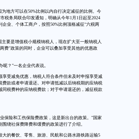
。
为地方可以在50%比例以内自行决定减征的比例。今
市税务局联合印发通知，明确从今年1月1日起至2024
利企业、个体工商户，按照50%比例顶格减征“六税两
主要是增值税小规模纳税人，现在扩大至一般纳税人
税两费”政策的同时，企业可以叠加享受其他的优惠政
办呢？”一名企业代表说。
享受减免优惠，纳税人符合条件但未及时申报享受减
税费款或者申请退还。对申请抵减以后纳税期的应纳税
减同税费种的应纳税费款；对于申请退还的，减征税款
保险和工伤保险费政策，这是新出台的政策。”国家
刚围绕社保费降费和缓费的政策进行了介绍。
大的餐饮、零售、旅游、民航和公路水路铁路运输5