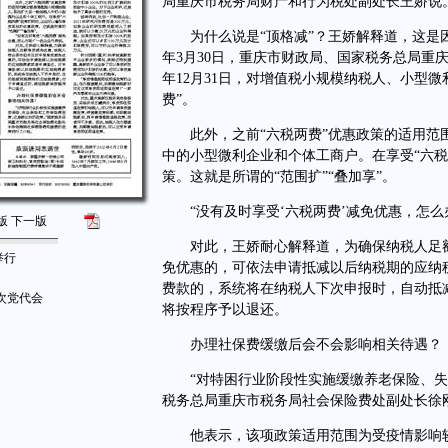
局重庆市税务局财产和行为税处副处长王娇说
为什么说是“顶格减”？王娇解释道，这是因
年3月30日，重庆市财政局、国家税务总局重庆
年12月31日，对增值税小规模纳税人、小型微
费”。
此外，之前“六税两费”优惠政策的适用范围
中的小型微利企业和个体工商户。在享受“六
策。这就是所谓的“范围扩”“叠加享”。
“没有及时享受‘六税两费’减免优惠，怎么
版
下一版
对此，王娇耐心解释道，为确保纳税人足额
举行
免优惠的，可依法申请抵减以后纳税期的应纳
费款的，系统将在纳税人下次申报时，自动抵
次党代会
将按程序予以退还。
办理社保费缓缴后会不会影响相关待遇？
“对特困行业阶段性实施缓缴养老保险、失业
税务总局重庆市税务局社会保险费处副处长徐
他表示，该项政策适用范围为受疫情影响较