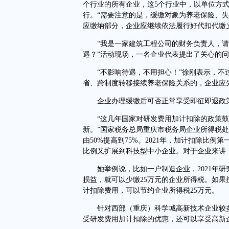
个行业的所有企业，这5个行业中，以单位方
行。“需要注意的是，缓缴对象为养老保险、
应缴纳部分，企业应继续依法履行好代扣代缴
“我是一家建筑工程公司的财务负责人，请
遇？”活动现场，一名企业代表提出了关心的
“不影响待遇，不用担心！”徐刚表示，不过
省、跨制度转移接续养老保险关系的，企业应
企业办理缓缴后可否正常享受即征即退政
“这几年国家对研发费用加计扣除的政策鼓
新。”国家税务总局重庆市税务局企业所得税处
由50%提高到75%。2021年，加计扣除比例
比例又扩展到科技型中小企业。对于企业来讲
她举例说，比如一户制造企业，2021年研究
损益，就可以少缴25万元的企业所得税。如果按
计扣除费用，可以节约企业所得税25万元。
针对西部（重庆）科学城高新技术企业较多
受研发费用加计扣除的优惠，还可以享受高新企