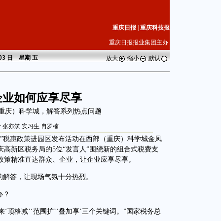
重庆日报
|
重庆科技报
重庆日报报业集团主办
 03 日 星期
五
放大
缩小
默认
企业如何应享尽享
（重庆）科学城，解答系列热点问题
 张亦筑 实习生 冉罗楠
”税惠政策进园区发布活动在西部（重庆）科学城金凤
高新区税务局的5位“发言人”围绕新的组合式税费支
政策精准直达群众、企业，让企业应享尽享。
的解答，让现场气氛十分热烈。
办？
顶格减’‘范围扩’‘叠加享’三个关键词。”国家税务总