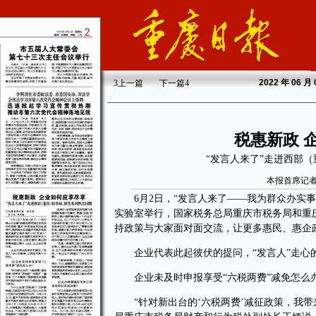
2022
年 06 月
3
上一篇
下一篇
4
税惠新政 
“发言人来了”走进西部
本报首席记者
6月2日，“发言人来了——我为群众办实事
实验室举行，国家税务总局重庆市税务局和重庆
持政策与大家面对面交流，让更多惠民、惠企
企业代表此起彼伏的提问，“发言人”走心
企业未及时申报享受“六税两费”减免怎么
“针对新出台的‘六税两费’减征政策，我带来‘