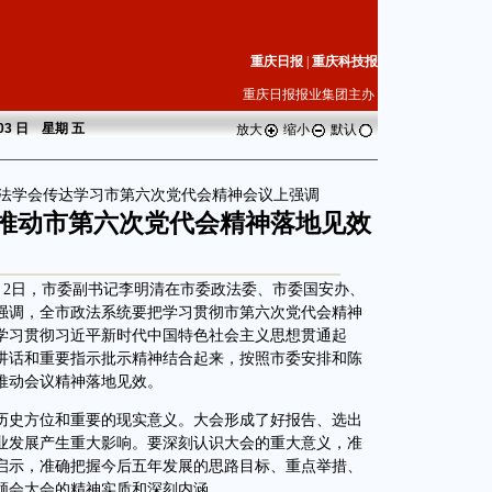
重庆日报
|
重庆科技报
重庆日报报业集团主办
 03 日 星期
五
放大
缩小
默认
法学会传达学习市第六次党代会精神会议上强调
 推动市第六次党代会精神落地见效
月2日，市委副书记李明清在市委政法委、市委国安办、
强调，全市政法系统要把学习贯彻市第六次党代会精神
学习贯彻习近平新时代中国特色社会主义思想贯通起
讲话和重要指示批示精神结合起来，按照市委安排和陈
推动会议精神落地见效。
史方位和重要的现实意义。大会形成了好报告、选出
业发展产生重大影响。要深刻认识大会的重大意义，准
启示，准确把握今后五年发展的思路目标、重点举措、
领会大会的精神实质和深刻内涵。