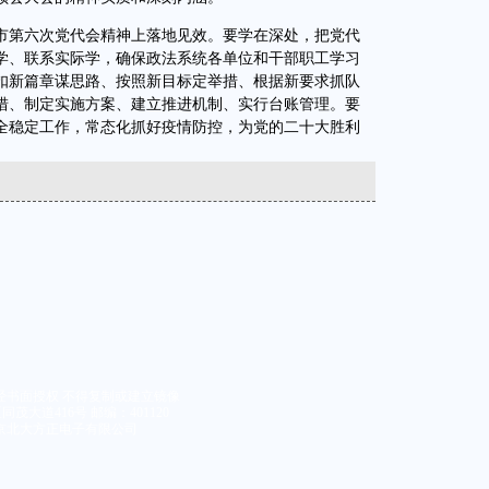
第六次党代会精神上落地见效。要学在深处，把党代
学、联系实际学，确保政法系统各单位和干部职工学习
扣新篇章谋思路、按照新目标定举措、根据新要求抓队
措、制定实施方案、建立推进机制、实行台账管理。要
全稳定工作，常态化抓好疫情防控，为党的二十大胜利
经书面授权 不得复制或建立镜像
大道416号 邮编：401120
京北大方正电子有限公司