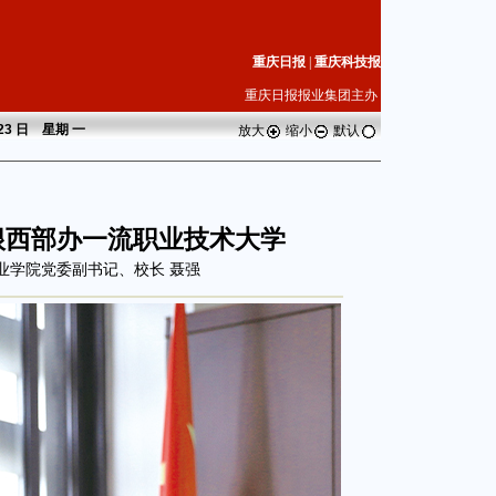
重庆日报
|
重庆科技报
重庆日报报业集团主办
 23 日 星期
一
放大
缩小
默认
根西部办一流职业技术大学
业学院党委副书记、校长 聂强