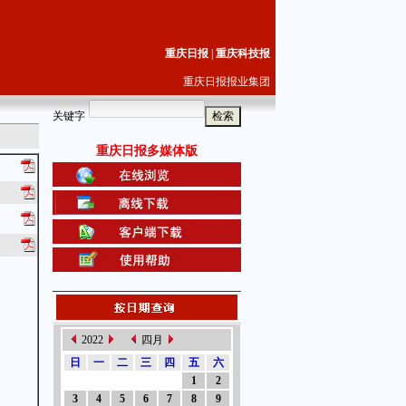
重庆日报
|
重庆科技报
重庆日报报业集团
关键字
重庆日报多媒体版
2022
四月
日
一
二
三
四
五
六
1
2
3
4
5
6
7
8
9