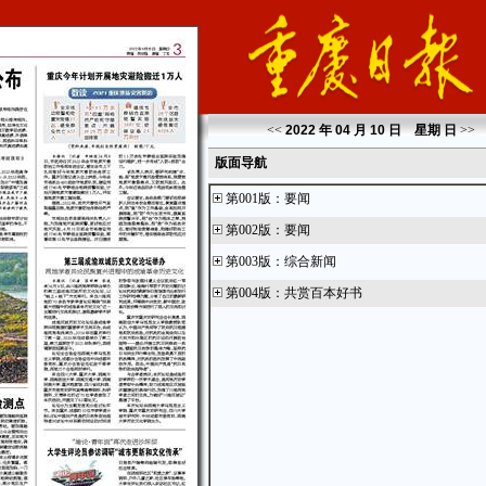
<<
2022 年 04 月 10 日 星期
日
>>
版面导航
第001版
：
要闻
第002版
：
要闻
第003版
：
综合新闻
第004版
：
共赏百本好书