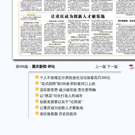
第006版：
重庆新闻·评论
上一版
下一版
个人不按规定分类投放生活垃圾最高罚300元
“花式招聘”助300多求职者对口上岗
适应新形势 减少碳排放 责任更明确
以“绣花”功夫打造人民城市
创新发展要以实干“论英雄”
让重庆成为创新人才聚集地
老区焕新颜 历史应犹存