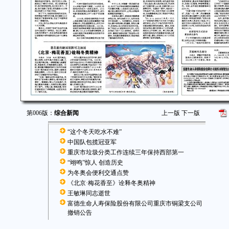
第006版：
综合新闻
上一版
下一版
“这个冬天吃水不难”
中国队包揽冠亚军
重庆市垃圾分类工作连续三年保持西部第一
“翊鸣”惊人 创造历史
为冬奥会便利交通点赞
《北京·梅花香至》诠释冬奥精神
王敏琳同志逝世
富德生命人寿保险股份有限公司重庆市铜梁支公司
撤销公告