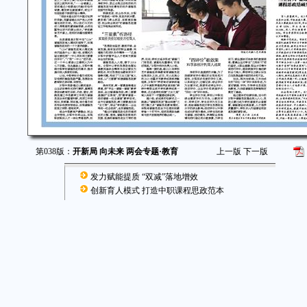
第038版：
开新局 向未来 两会专题·教育
上一版
下一版
发力赋能提质 “双减”落地增效
创新育人模式 打造中职课程思政范本