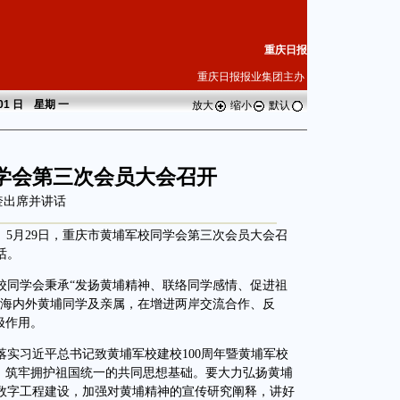
重庆日报
重庆日报报业集团主办
 01 日 星期
一
放大
缩小
默认
学会第三次会员大会召开
奎出席并讲话
5月29日，重庆市黄埔军校同学会第三次会员大会召
话。
同学会秉承“发扬黄埔精神、联络同学感情、促进祖
结海内外黄埔同学及亲属，在增进两岸交流合作、反
极作用。
习近平总书记致黄埔军校建校100周年暨黄埔军校
”，筑牢拥护祖国统一的共同思想基础。要大力弘扬黄埔
数字工程建设，加强对黄埔精神的宣传研究阐释，讲好