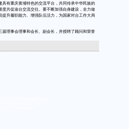
建具有重庆黄埔特色的交流平台，共同传承中华民族的
维度共促渝台交流交往。要不断加强自身建设，全力做
员提升履职能力、增强队伍活力，为国家对台工作大局
届理事会理事和会长、副会长，并授聘了顾问和荣誉
。
经书面授权 不得复制或建立镜像
同茂大道416号 邮编：401120
京北大方正电子有限公司