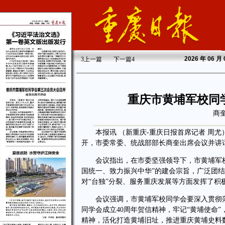
2026
年 06 月
3
上一篇
下一篇
4
重庆市黄埔军校同
商
本报讯 （新重庆-重庆日报首席记者 周尤）
开，市委常委、统战部部长商奎出席会议并讲
会议指出，在市委坚强领导下，市黄埔军校
国统一、致力振兴中华”的建会宗旨，广泛团
对“台独”分裂、服务重庆发展等方面发挥了积
会议强调，市黄埔军校同学会要深入贯彻落实
同学会成立40周年贺信精神，牢记“黄埔使命
精神，活化打造黄埔旧址，推进重庆黄埔史料