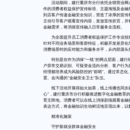
活动期间，建行重庆市分行依托全辖营业网点
作的消费者权益保护宣传标语、主题海报及金融
到店客户传递金融安全知识，营造了浓厚的宣传
主动引导客户观看宣传内容，发放宣传折页，并
金融需求，将消保宣传融入日常服务全流程。
为全面提升员工消费者权益保护工作专业技能
针对不同业务场景和客群特征，积极开发差异化
消费场景时的应对能力和服务水平，从内部源头
特别是在作为消保“一线”的网点层面，建行
户异常交易识别、可疑资金流向分析、客户行为
经理都培养成为风险防控的“前哨”。通过常态
置、会沟通的“金融安全卫士”队伍。
线下活动开展得如火如荼，线上传播也同步跟
心”，建行重庆市分行积极推进数字化金融教育的
育主阵地。消费者可以在线上消保剧场观看金融
表达方式，将金融知识生动鲜活地呈现出来，以
精准化施策
守护新就业群体金融安全