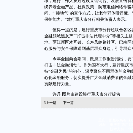
域，建行工作人员通过设立咨询台、发放宣传资
绕养老金融产品、社保政策、防范电信网络诈骗
问。“‘接地气’的宣传方式，让老年群体听得懂
保护能力。”建行重庆市分行相关负责人表示。
值得一提的是，建行重庆市分行还联合各区县政
金融领域黑灰产”“打击非法代理中介”等相关主
地、两江新区木耳镇、长寿凤岭路社区、巴南区
心服务与安全保障送到基层群众身边，引导群众
今年全国两会期间，政府工作报告指出，要“积
打击非法金融活动”。作为国有大行，建行重庆市
持“金融为民”的初心，深度聚焦不同群体的金
心化金融服务，切实提升广大金融消费者的金融
贡献建行力量。
许丹 图片由建设银行重庆市分行提供
3
上一篇
下一篇
重庆日报版权所有 未
地址：重庆市 两江新区
技术支持：北