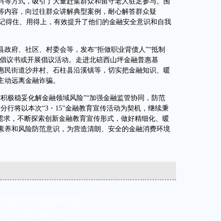
料等方式，吸引了大量赶集群众和留守老人驻足参与。围
等内容，向过往群众讲解典型案例，耐心解答群众疑
、记得住、用得上，有效提升了他们的金融安全意识和自我
府、社区、村委会等，发布“拒做职业背债人”“抵制
题倡议书或开展倡议活动。走进北碚西山坪金融普惠基
惠民街道沙井村、石柱县沿溪镇等，切实把金融知识、暖
主动远离金融诈骗。
极稳妥化解金融领域风险”“加强金融监管协同，防范
分行将以本次“3・15”金融教育宣传活动为契机，继续秉
融需求，不断探索创新金融教育宣传形式，做好精细化、暖
素养和风险防范意识，为营造清朗、安全的金融消费环境
经书面授权 不得复制或建立镜像
同茂大道416号 邮编：401120
京北大方正电子有限公司