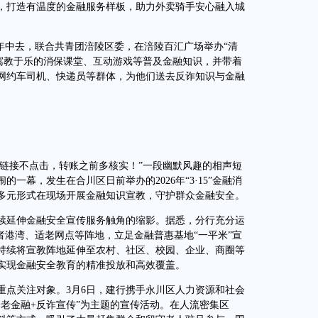
，打造有温度的金融服务样板，助力外卖骑手安心融入城
中去，联合共青团涪陵区委，在涪陵百汇广场举办“清
过寓教于乐的消保课堂、互动游戏等普及金融知识，并带着
网约车司机、快递员等群体，为他们送去反诈知识与金融
链接不点击，转账之前多核实！”一段幽默风趣的相声短
一幕，发生在合川区日前举办的2026年“3·15”金融消
多元形式在现场开展金融知识宣教，守护群众金融安全。
延伸金融安全宣传服务触角的缩影。据悉，分行充分运
者港湾、适老网点等阵地，立足金融普惠基地“一平米”宣
持续将宣教阵地延伸至农村、社区、校园、企业、商圈等
实现金融安全教育的精准投放和高效覆盖。
点关注对象。3月6日，建行携手永川区人力资源和社会
老金融+反诈宣传”为主题的宣传活动。在人流密集区