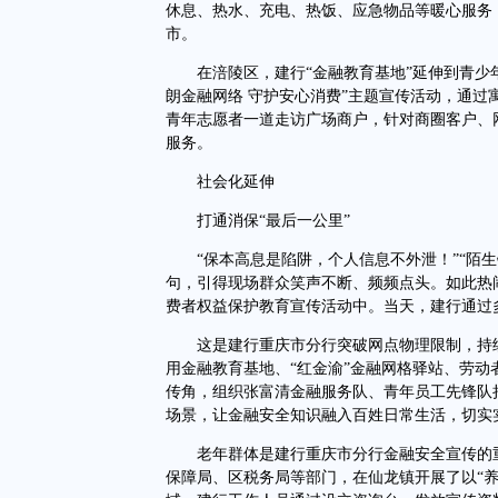
休息、热水、充电、热饭、应急物品等暖心服务
市。
在涪陵区，建行“金融教育基地”延伸到青少年
朗金融网络 守护安心消费”主题宣传活动，通
青年志愿者一道走访广场商户，针对商圈客户、
服务。
社会化延伸
打通消保“最后一公里”
“保本高息是陷阱，个人信息不外泄！”“陌生
句，引得现场群众笑声不断、频频点头。如此热闹的
费者权益保护教育宣传活动中。当天，建行通过
这是建行重庆市分行突破网点物理限制，持续
用金融教育基地、“红金渝”金融网格驿站、劳动
传角，组织张富清金融服务队、青年员工先锋队
场景，让金融安全知识融入百姓日常生活，切实
老年群体是建行重庆市分行金融安全宣传的重
保障局、区税务局等部门，在仙龙镇开展了以“养