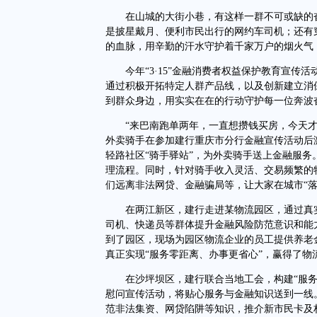
在山城的大街小巷，有这样一群不可或缺的奋
是披星戴月、便利市民出行的网约车司机；还有
的血脉，用辛勤的汗水守护着千家万户的烟火气
今年“3·15”金融消费者权益保护教育宣传活
通过积极开拓特定人群产品线，以及创新建立消
到群众身边，用实实在在的行动守护每一位奔波
“来巴南跑单两年，一直想攒钱买房，今天才
外卖骑手在参加建行重庆市分行金融宣传活动后
轻路社区“骑手驿站”，为外卖骑手送上金融服
理流程。同时，针对骑手收入灵活、交易频繁的
们远离非法网贷、金融骗局等，让大家在城市“落
在两江新区，建行走进某物流园区，通过真实
司机、快递员等群体提升金融风险防范意识和能
到了园区，现场为园区物流企业的员工提供养老
真正实现“服务零距离、办事更省心”，赢得了物
在沙坪坝区，建行联合当地工会，构建“服务+
慰问宣传活动，将贴心服务与金融知识送到一线
范非法集资、网贷陷阱等知识，推介新市民卡及