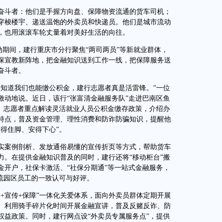
斗者：他们是手握方向盘、保障物资流通的货车司机；
穿梭楼宇、递送温饱的外卖员和快递员。他们是城市流动
，也用滚滚车轮丈量着对美好生活的向往。
动期间，建行重庆市分行聚焦“两司两员”等新就业群体，
保宣教新阵地，把金融知识送到工作一线，把保障服务送
奋斗者。
知道我们也能缴公积金，建行志愿者真是活雷锋。”一位
激动地说。近日，该行“张富清金融服务队”走进巴南区鱼
务。志愿者重点解读灵活就业人员公积金缴存政策，介绍办
特点，普及资金管理、理性消费和防诈防骗知识，提醒他
得住脚、安得下心”。
案例剖析、发放通俗易懂的宣传折页等方式，帮助货车
力。在提供金融知识普及的同时，建行还将“移动柜台”搬
金开户，社保卡激活、“社保分期通”等一站式金融服务，
流园区员工的一致认可与好评。
宣传+保障”一体化关爱体系，面向外卖员群体定期开展
。利用骑手碎片化时间开展金融宣讲，普及反赌反诈、防
权益政策。同时，建行网点设“外卖员专属服务点”，提供