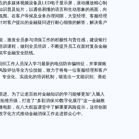
的多媒体视频设备及LED电子显示屏，滚动播放精心制
知识普及短片，以通俗易懂的语言和生动形象的画面，向
氛围。在客户等候及业务办理间隙，大堂经理、客服经理
针对客户提出的金融疑问进行耐心细致的解答，解决客户
，激发全员参与消保工作的积极性与责任感，建设银行
培训课程，做到全员培训，不断提升员工在面对复杂金融
筑牢金融安全防线。
组织工作人员深入学习最新的电信防诈骗特征，并掌握账
风险评估等全方位技能，致力于将每一位客服经理和客户
化、专业化、实战化的培训机制，锻造出一支能识别、善处
进。为了让老百姓对金融知识的学习能够更加“入脑入
拓维升级，打造了“多彩消保3D数字化展厅”这一金融教
微电影，在八大权益课堂中了解重要风险提示，这些创新
数字化方式推动金融消保工作走进群众心中。