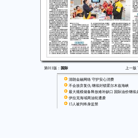
第011版：
国际
上一版
清朗金融网络 守护安心消费
不会放弃复仇 继续封锁霍尔木兹海峡
最大规模储备释放难补缺口 国际油价继续
伊拉克海域两油轮遭袭
15人被判终身监禁