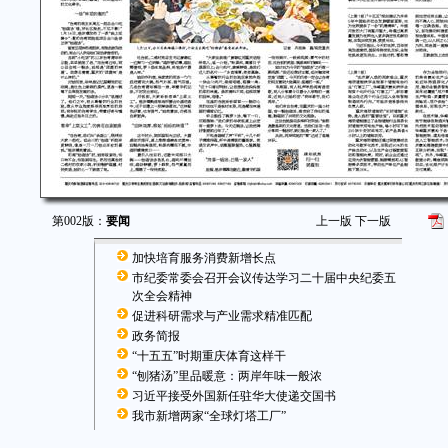
第002版：
要闻
上一版
下一版
加快培育服务消费新增长点
市纪委常委会召开会议传达学习二十届中央纪委五
次全会精神
促进科研需求与产业需求精准匹配
政务简报
“十五五”时期重庆体育这样干
“刨猪汤”里品暖意：两岸年味一般浓
习近平接受外国新任驻华大使递交国书
我市新增两家“全球灯塔工厂”