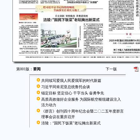
第001版：
要闻
下一版
共同续写爱我人民爱我军的时代新篇
习近平同肯尼亚总统鲁托会谈
锚定目标 坚定信心 干字当头 奋勇争先
高质高效做好企业服务 为国际航空枢纽建设注入
活力动力
《群言》创刊四十周年纪念会暨二〇二五年度群言
理事会议在重庆召开
涪陵：“国民下饭菜”老坛腌出新菜式