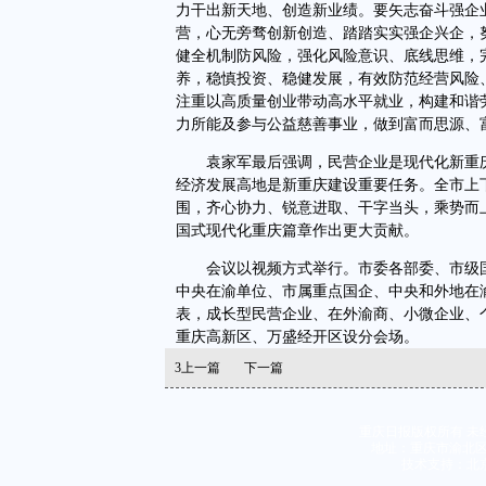
力干出新天地、创造新业绩。要矢志奋斗强企
营，心无旁骛创新创造、踏踏实实强企兴企，
健全机制防风险，强化风险意识、底线思维，
养，稳慎投资、稳健发展，有效防范经营风险
注重以高质量创业带动高水平就业，构建和谐
力所能及参与公益慈善事业，做到富而思源、
袁家军最后强调，民营企业是现代化新重庆
经济发展高地是新重庆建设重要任务。全市上
围，齐心协力、锐意进取、干字当头，乘势而
国式现代化重庆篇章作出更大贡献。
会议以视频方式举行。市委各部委、市级国
中央在渝单位、市属重点国企、中央和外地在
表，成长型民营企业、在外渝商、小微企业、
重庆高新区、万盛经开区设分会场。
3
上一篇
下一篇
重庆日报版权所有 未
地址：重庆市渝北区同茂
技术支持：北