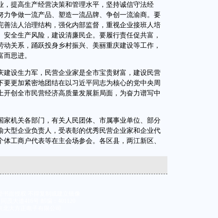
业，提高生产经营决策和管理水平，坚持诚信守法经
努力争做一流产品、塑造一流品牌、争创一流渝商。要
完善法人治理结构，强化内部监督，重视企业接班人培
、安全生产风险，建设清廉民企。要履行责任促共富，
劳动关系，踊跃投身乡村振兴、美丽重庆建设等工作，
富而思进。
建设生力军，民营企业家是全市宝贵财富，建设民营
下要更加紧密地团结在以习近平同志为核心的党中央周
上开创全市民营经济高质量发展新局面，为奋力谱写中
家机关各部门，有关人民团体、市属事业单位、部分
渝大型企业负责人，受表彰的优秀民营企业家和企业代
个体工商户代表等在主会场参会。各区县，两江新区、
经书面授权 不得复制或建立镜像
大道416号 邮编：401120
京北大方正电子有限公司