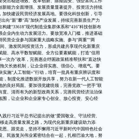
要突出稳进增效、改革创新、除险固安、强企富民工作
创新能力全面增强、发展质量显著提升、投资活力持续
，加快建设民营经济发展高地。要强化科技创新，引导
突出向“新”攀“高”加快产业发展，持续完善新质生产力
“33618”现代制造业集群体系和“416”科技创新布
强企业内生动力发展活力。要放宽准入门槛，推进基础
民营企业参与国家重大战略实施、参与“两重”“两
空间、激发民间投资活力，形成共建共享现代化新重庆
赋能、高水平数智赋能、全方位要素赋能，打造“信用
事一次办”改革，完善惠企纾困政策精准帮扶和“直达快
防拖欠长效机制，让企业得实惠、强信心、增底气。要
快实施“人工智能+”行动，培育一批具有重庆辨识度和
赋能，制度化推进数据开放共享，努力在新一代人工智能
地的良好局面。要加强党建统领，完善党政“一把手”联
有度、清而有为的新型政商关系，完善民营经济法治保
氛围，让企业和企业家专心创业、放心投资、安心经
践行习近平总书记提出的做“爱国敬业、守法经营、
不移走高质量发展之路，为现代化新重庆建设助力添
党恩、跟党走，坚持不懈用习近平新时代中国特色社会
设、民族复兴伟业紧密结合在一起，扎根巴渝大地，努