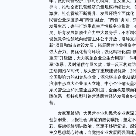
年，做好民营经济工作时机特殊、意义重大。
导向，推动全市民营经济总量规模持续壮大、
激发、社会贡献不断提升、发展环境全面优化
民营企业深度参与“四链”融合、“四侧”协同，
发展生态，参与打造重点生产性服务业集群，在构建
局、培育发展新质生产力中大显身手，不断增
设施竞争性领域向经营主体公平开放，引导支持
新”项目和城市建设发展，拓展民营企业投资
强大合力。要优化营商环境，强化精细化信用
重庆”升级版，大力实施企业全生命周期“一件
享”体系，及时清偿存量欠款，举一反三构建
主动拥抱AI时代，放大数字重庆建设优势，加
全国影响力的AI龙头企业，深化链主企业AI
浪潮中形成大企业顶天立地、中小企业铺天盖
系民营企业和民营企业家制度，全面构建亲而
障体系，坚持典型引路营造民营经济发展良好
营。
袁家军希望广大民营企业和民营企业家深入
创新创业、回报社会”典范的殷切嘱托，坚定
彩。要旗帜鲜明讲政治，坚定不移听党话、感
主义思想凝心铸魂，自觉把企业发展同强国建