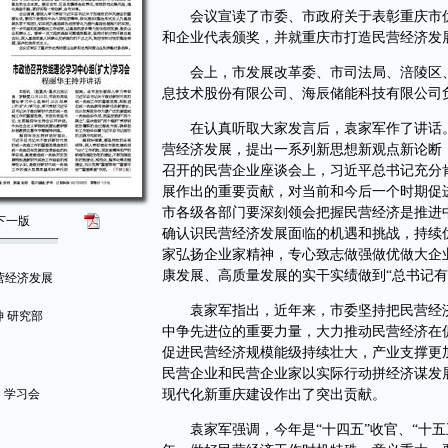
会议宣读了市委、市政府关于表彰重庆市优
和企业代表颁奖，并就重庆市打造民营经济发
会上，市发展改革委、市司法局、涪陵区、
息技术股份有限公司、海辰储能科技有限公司
在认真听取大家发言后，袁家军作了讲话。
营经济发展，提出一系列新思想新观点新论断
召开的民营企业座谈会上，习近平总书记充分
展作出的重要贡献，对当前和今后一个时期促
市各级各部门要深刻领会把握民营经济是推进
下一版
确认识民营经济发展面临的机遇和挑战，持续
家弘扬企业家精神，专心致志做强做优做大企
康发展、高质量发展的实干实绩做到“总书记有
营经济发展
袁家军指出，近年来，市委坚持把民营经济
 研究部
中争先进位的重要力量，大力推动民营经济在
促进民营经济规模能级持续壮大，产业支撑更
民营企业和民营企业家以实际行动拼经济谋发
）学习会
现代化新重庆建设作出了突出贡献。
袁家军强调，今年是“十四五”收官、“十五