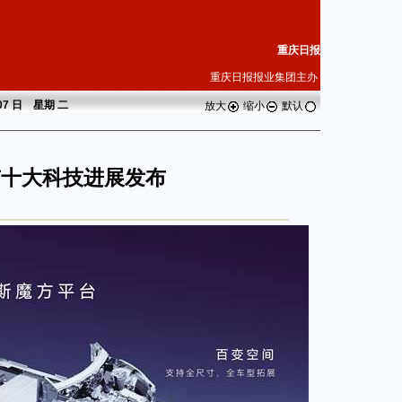
重庆日报
重庆日报报业集团主办
 07 日 星期
二
放大
缩小
默认
庆市十大科技进展发布