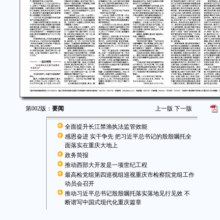
第002版：
要闻
上一版
下一版
全面提升长江禁渔执法监管效能
感恩奋进 实干争先 把习近平总书记的殷殷嘱托全
面落实在重庆大地上
政务简报
推动西部大开发是一项世纪工程
最高检党组第四巡视组巡视重庆市检察院党组工作
动员会召开
推动习近平总书记殷殷嘱托落实落地见行见效 不
断谱写中国式现代化重庆篇章