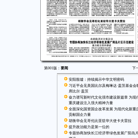
第001版：
要闻
下
安阳殷墟：持续揭示中华文明密码
习近平会见美国比尔及梅琳达·盖茨基金会
席比尔·盖茨
奋力谱写新时代文化强市建设新篇章 为现
重庆建设注入强大精神力量
全面深化国资国企改革发展 为现代化新重
贡献国企力量
胡衡华会见哥伦比亚驻华大使卡夫雷拉
提升政治能力是第一位的
专题协商加快长江经济带绿色发展广阳岛