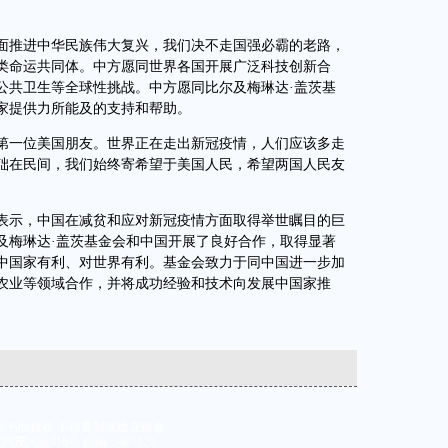
推进中华民族伟大复兴，我们决不走国强必霸的老路，
类命运共同体。中方愿同世界各国开展广泛科技创新合
公共卫生等全球性挑战。中方愿同比尔及梅琳达·盖茨基
家提供力所能及的支持和帮助。
一位美国朋友。世界正在走出新冠疫情，人们应该多走
础在民间，我们始终寄希望于美国人民，希望两国人民友
示，中国在减贫和应对新冠疫情方面取得举世瞩目的巨
及梅琳达·盖茨基金会和中国开展了良好合作，取得显著
中国家有利、对世界有利。基金会致力于同中国进一步加
农业等领域合作，并将成功经验和技术向发展中国家推
经书面授权 不得复制或建立镜像
大道416号 邮编：401120