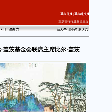
重庆日报
|
重庆科技报
重庆日报报业集团主办
 17 日 星期
六
放大
缩小
默认
·盖茨基金会联席主席比尔·盖茨