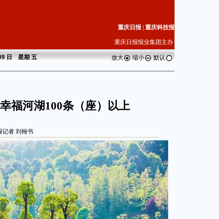
重庆日报
|
重庆科技报
重庆日报报业集团主办
 09 日 星期
五
放大
缩小
默认
幸福河湖100条（座）以上
报记者 刘翰书