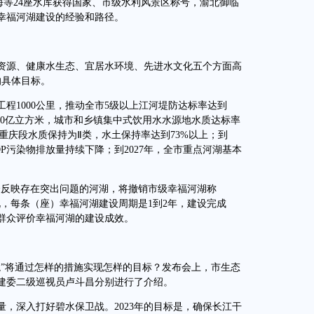
南海等24座水库获得国家、市级水利风景区称号，渝北御临
出幸福河湖建设的经验和路径。
源、健康水生态、宜居水环境、先进水文化五个方面高
的具体目标。
程1000公里，推动全市5级以上江河堤防达标率达到
力10亿立方米，城市和乡镇集中式饮用水水源地水质达标率
干流重庆段水质保持为Ⅱ类，水土保持率达到73%以上；到
DP污染物排放量持续下降；到2027年，全市重点河湖基本
反映存在突出问题的河湖，将撤销市级幸福河湖称
，每条（座）幸福河湖建设周期是1到2年，建设完成
群众评价幸福河湖的建设成效。
”将通过怎样的措施实现怎样的目标？发布会上，市生态
建委二级巡视员卢斗昌分别进行了介绍。
深入打好碧水保卫战。2023年的目标是，确保长江干