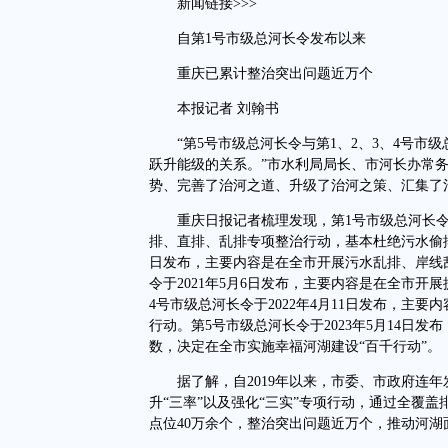
新闻链接>>>
自第1号市级总河长令发布以来
重庆已累计整治突出问题近万个
本报记者 刘翰书
“第5号市级总河长令与第1、2、3、4号市
跃升能级的关系。”市水利局局长、市河长办常
势、完善了治河之道、升级了治河之策、汇集了
重庆日报记者梳理发现，第1号市级总河长令于2
排、直排、乱排专项整治行动，基本杜绝污水偷排、
日发布，主要内容是在全市开展污水乱排、岸线乱
令于2021年5月6日发布，主要内容是在全市
4号市级总河长令于2022年4月11日发布，主
行动。第5号市级总河长令于2023年5月14日
数，决定在全市实施幸福河湖建设“百千行动”。
据了解，自2019年以来，市委、市政府连年发
升“三率”以及强化“三实”专项行动，通过全覆
点位40万余个，整治突出问题近万个，推动河