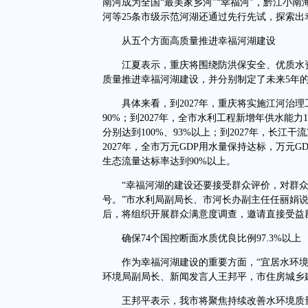
南河成为全国“最美家乡河”“幸福河”，黔江小
河等25条市级示范河湖还通过先行先试，探索
从五个方面高质量推进幸福河湖建设
江夏表示，重庆将围绕防洪保安全、优质水资
质量推进幸福河湖建设，并分别制定了未来5年
具体来看，到2027年，重庆将实施江河治理工
90%；到2027年，全市水利工程新增年供水能
分别达到100%、93%以上；到2027年，长江
2027年，全市万元GDP用水量保持达标，万元G
生态流量达标率达到90%以上。
“幸福河湖的建设还要接受群众评价，对群众
号。”市水利局副局长、市河长办副主任任丽娟说
后，将组织开展群众满意度调查，邀请直接受益
确保74个国控断面水质优良比例97.3%以上
作为幸福河湖建设的重要方面，“宜居水环境
环境局副局长、新闻发言人王邦平，市住房城乡
王邦平表示，我市将聚焦持续改善水环境质量，