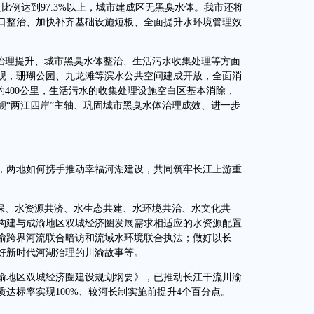
比例达到97.3%以上，城市建成区无黑臭水体。我市还将
口整治、加快补齐基础设施短板、全面提升水环境管理效
治理提升、城市黑臭水体整治、生活污水收集处理等方面
观，珊瑚公园、九龙滩等滨水公共空间建成开放，全面消
约400公里，生活污水的收集处理设施空白区基本消除，
靓“两江四岸”主轴、巩固城市黑臭水体治理成效、进一步
两地如何携手推动幸福河湖建设，共同筑牢长江上游重
保、水资源共济、水生态共建、水环境共治、水文化共
构建与成渝地区双城经济圈发展需求相适应的水资源配置
渝跨界河流联合暗访和流域水环境联合执法；做好以长
好新时代河湖治理的川渝故事等。
地区双城经济圈建设规划纲要》，已推动长江干流川渝
质达标率实现100%、较河长制实施前提升4个百分点。