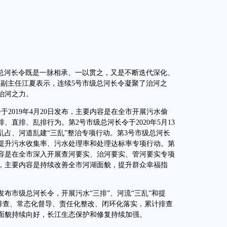
级总河长令既是一脉相承、一以贯之，又是不断迭代深化、
务副主任江夏表示，连续5号市级总河长令凝聚了治河之
治河之力。
019年4月20日发布，主要内容是在全市开展污水偷
直排、乱排行为。第2号市级总河长令于2020年5月13
占、河道乱建“三乱”整治专项行动。第3号市级总河长
开展提升污水收集率、污水处理率和处理达标率专项行动。第
要内容是在全市深入开展查河要实、治河要实、管河要实专项
发布，主要内容是持续改善全市河湖面貌，提升群众幸福指
布市级总河长令，开展污水“三排”、河流“三乱”和提
盖排查、常态化督导、责任化整改、闭环化落实，累计排查
湖面貌持续向好，长江生态保护和修复持续加强。