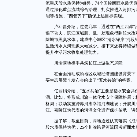
流重庆段水质保持为Ⅱ类，74个国控断面水质优良
通过深化重点流域综合治理、扎实推进入河排污
能等措施，“四管齐下”确保上述目标实现。
卢斗昌介绍，过去几年，通过在“两江四岸”
狠下功夫，滨江区域脏、乱、差现象得到较大改
除城市黑臭水体，建成中心城区“清水绿岸”河段
生活污水入河现象大幅减少。接下来还将持续做
提升生活污水收集处理能力。
川渝两地携手共筑长江上游生态屏障
在全面推动成渝地区双城经济圈建设背景下，
要生态屏障？发布会给出了“五水共治”的答案。
任丽娟介绍，“五水共治”主要是指水安全共
润。比如，将形成川渝一体化水安全保障格局；
格局；联动实施跨界河湖幸福河湖建设；开展川
江、嘉陵江为代表的河湖文化遗产保护传承，讲
据了解，截至目前，两地通过认真落实《成渝
段水质保持为优，25个川渝跨界河流国考断面水