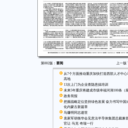
第002版：
要闻
上一版
从7个方面推动重庆加快打造西部人才中心
高地
13次上门为企业查隐患搞培训
未来5年重庆将建成市级幸福河湖100条（
政务简报
把握战略定位坚持绿色发展 奋力书写中国
化内蒙古新篇章
马燫明同志逝世
袁家军胡衡华会见意法半导体集团总裁兼
官让·马克·奇瑞一行