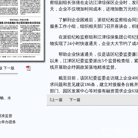
察组副组长张倩在走访江津综保区企业时，发
天，企业不仅增加时间成本，还增加数万元经
了解到企业困难后，派驻纪检监察组会同江津
服务工作小组，组织相关部门召开座谈会，积
在派驻纪检监察组和江津综保集团公司纪委
物实现了24小时快速通关，企业大大节约了成
帮助企业快速通关，仅是该区纪委监委廉洁
以来，江津区纪委监委派出5个监督检查组，
线开展助企纾困政策落地精准监督。
版
下一版
截至目前，该区纪委监委走访规上企业400余
求问题和意见建议186条，建立对接服务台账并
部门、园区发展中心等对接有融资需求企业63家
河畅、水
3
上一篇
下一篇
精准监督
合举办团务
重庆日报版权所有 未
地址：重庆市渝北区同茂