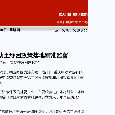
重庆日报
|
重庆科技报
重庆日报报业集团主办
 08 日 星期
四
放大
缩小
默认
助企纾困政策落地精准监督
0余家，督促整改问题107个
解难，助企纾困廉洁高效！”近日，重庆中欧木业有限
纪委监委驻管委会第二纪检监察组和江津综保集团公司
点。
江津综保区的外贸企业，主要经营进口木材销售、木制
等地进口木材原材料20多万立方米，年产值约5亿
营商环境专题走访调研监督，派驻管委会第二纪检监