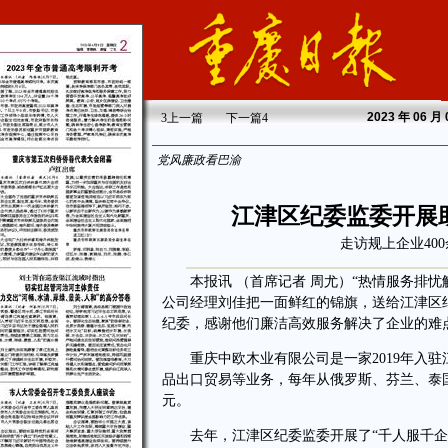
2023
年 06 月
3
上一篇
下一篇
4
党风廉政看巴渝
江津区纪委监委开展
走访规上企业40
本报讯 （首席记者 周尤）“热情服务排忧
公司经理刘佳把一面鲜红的锦旗，送给江津区
纪委，感谢他们廉洁高效服务解决了企业的难
重庆中欧木业有限公司是一家2019年入驻
品出口贸易等业务，每年从俄罗斯、芬兰、泰国
元。
去年，江津区纪委监委开展了“千人服千企”