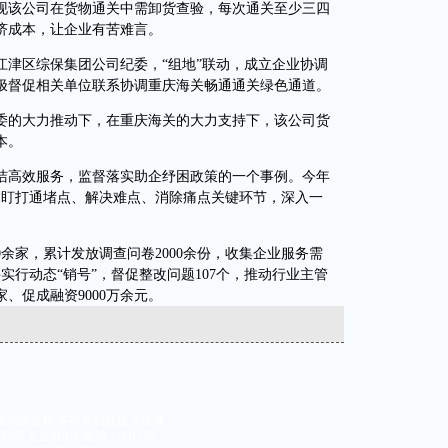
现该公司在货物通关中需卸货查验，每次通关至少三四
济成本，让企业有苦难言。
区综保集团公司纪委，“组地”联动，成立企业协调
极督促相关单位联系协调重庆海关畅通通关绿色通道。
的大力推动下，在重庆海关的大力支持下，该公司货
本。
高效服务，监督落实助企纾困政策的一个事例。今年
紧盯打通堵点、解决难点、消除痛点关键环节，深入一
家，累计发放调查问卷2000余份，收集企业服务需
实行动态“销号”，督促整改问题107个，推动行业主管
、促成融资9000万余元。
经书面授权 不得复制或建立镜像
大道416号 邮编：401120