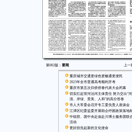
第002版：
要闻
上一
重庆城市交通更绿色更畅通更便民
2023年全市普通高考顺利开考
重庆市第五次归侨侨眷代表大会闭幕
切实扛起管河治河主体责任 努力交出“
清、岸绿、景美、人和”的高分答卷
市人大常委会召开专工委负责人座谈会
江津区纪委监委开展助企纾困政策落地
中组部、团中央赴渝赴川博士服务团联
活动
更好担负起新的文化使命