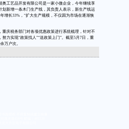
奥工艺品开发有限公司是一家小微企业，今年继续享
计划新增一条木门生产线，其负责人表示，新生产线运
去年增长33%，“扩大生产规模，不仅因为市场在逐渐恢
重庆税务部门对各项优惠政策进行系统梳理，针对不
努力实现“政策找人”“送政策上门”。截至5月7日，重
0余万户次。
经书面授权 不得复制或建立镜像
大道416号 邮编：401120
京北大方正电子有限公司