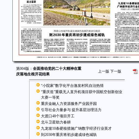
第004版：
全面推动党的二十大精神在重
上一版
下一版
庆落地生根开花结果
“小院家”数字化平台激发村民自治热情
“重庆造”重载无人直升机项目获中国航空创新创业
大赛一等奖
重庆金融人力资源服务产业园开园
引导社会力量参与 提升基层治理活力
大渡口48个项目开工
北斗卫星助力春耕
九龙坡10条硬核措施广纳数字经济行业英才
到2030年重庆将初步建成绿色城轨