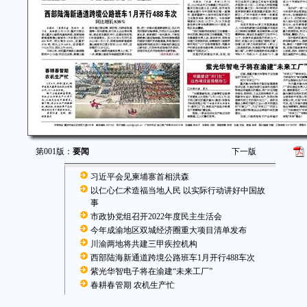
第001版：
要闻
下一版
习近平会见柬埔寨首相洪森
以仁心仁术造福当地人民 以实际行动讲好中国故
事
市政协党组召开2022年度民主生活会
今年成渝地区双城经济圈重大项目清单发布
川渝两地将共建三甲疾控机构
西部陆海新通道跨境公路班车1月开行488车次
紫光华智电子将在渝建“未来工厂”
春耕春管期 农机生产忙